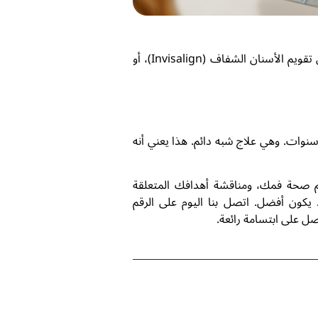
خلال استشارتك، سيشرح لك طبيب الأسنان ما يُمكن أن تُحقّقه قشور الأسنان، وما إذا كان هناك علاج آخر، مثل تقويم الأسنان الشفاف (Invisalign)، أو
م قشور البورسلين عادةً من ١٠ إلى ١٥ عامًا مع العناية المناسبة، بينما قد تدوم قشور الكومبوزيت من ٥ إلى ٧ سنوات. وهي علاج شبه دائم. هذا يعني أنه
م صحة فمك، ومناقشة أهدافك المتعلقة
 يكون أفضل. اتصل بنا اليوم على الرقم