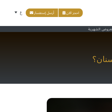
ع
احجز الان
أرسل إستفسار
عروض الشهرية
نان؟