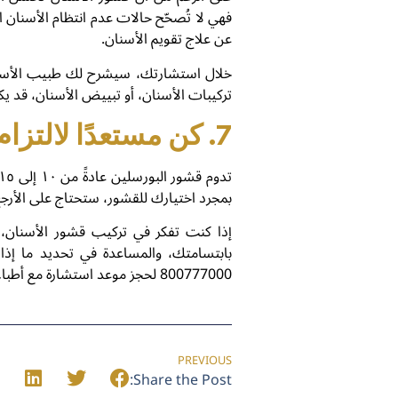
فهي لا تُصحّح حالات عدم انتظام الأسنان الش
عن علاج تقويم الأسنان.
تركيبات الأسنان، أو تبييض الأسنان، قد ي
7. كن مستعدًا لالتزام طويل الأمد
بمجرد اختيارك للقشور، ستحتاج على الأرجح
إذا كنت تفكر في تركيب قشور الأسنان،
بابتسامتك، والمساعدة في تحديد ما إذا 
800777000 لحجز موعد استشارة مع أطباء الأسنان التجميليين المتخصصين لدينا في عيادة جو لطب الأسنان، لتحصل على ابتسامة رائعة.
PREVIOUS
Share the Post: