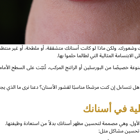
ك وشعورك. ولكن ماذا لو كانت أسنانك متشققة، أو ملطخة، أو غير منتظمة، 
 الابتسامة المثالية التي لطالما حلموا بها.
ة خصيصًا من البورسلين أو الراتنج المركب، تُثبّت على السطح الأمامي ل
ل تتساءل إن كنت مرشحًا مناسبًا لقشور الأسنان؟ دعنا نرى ما الذي يجع
ام الأول. وهي مصممة لتحسين مظهر أسنانك بدلاً من استعادة وظيفتها.
ي تحسين مشاكل مثل: