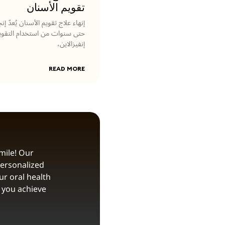
تقويم الأسنان
إنهاء علاج تقويم الأسنان يُعدّ إنجا
حتى سنوات من استخدام التقويم 
إنفيزالاين،
READ MORE
mile! Our
personalized
ur oral health
 you achieve